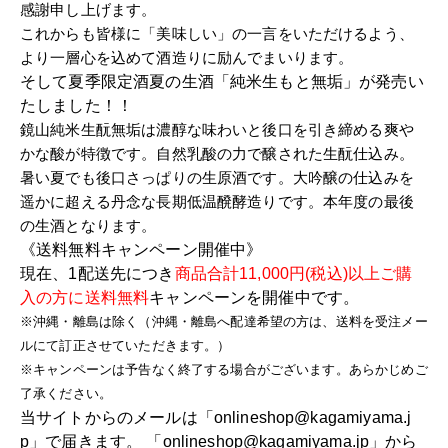
感謝申し上げます。
これからも皆様に「美味しい」の一言をいただけるよう、
より一層心を込めて酒造りに励んでまいります。
そして夏季限定酒夏の生酒「純米生もと無垢」が発売い
たしました！！
鏡山純米生酛無垢は濃醇な味わいと後口を引き締める爽や
かな酸が特徴です。自然乳酸の力で醸された生酛仕込み。
暑い夏でも後口さっぱりの生原酒です。大吟醸の仕込みを
遥かに超える丹念な長期低温醗酵造りです。本年度の最後
の生酒となります。
《送料無料キャンペーン開催中》
現在、1配送先につき
商品合計11,000円(税込)以上ご購
入の方に送料無料
キャンペーンを開催中です。
※沖縄・離島は除く（沖縄・離島へ配達希望の方は、送料を受注メー
ルにて訂正させていただきます。）
※キャンペーンは予告なく終了する場合がございます。あらかじめご
了承ください。
当サイトからのメールは「onlineshop@kagamiyama.j
p」で届きます。 「onlineshop@kagamiyama.jp」から